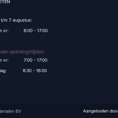
OTEN
i t/m 7 augustus:
m vr:
​8:00 - 17:00
ale openingstijden
m vr:
​7:00 - 17:00
dag:
​8:30 - 16:00
Aangeboden do
erialen BV