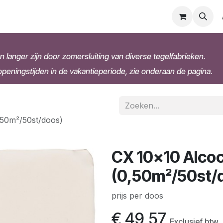
n langer zijn door zomersluiting van diverse tegelfabrieken.
eningstijden in de vakantieperiode, zie onderaan de pagina.
,50m²/50st/doos)
CX 10x10 Alco
(0,50m²/50st/
prijs per doos
€
49,57
Exclusief btw