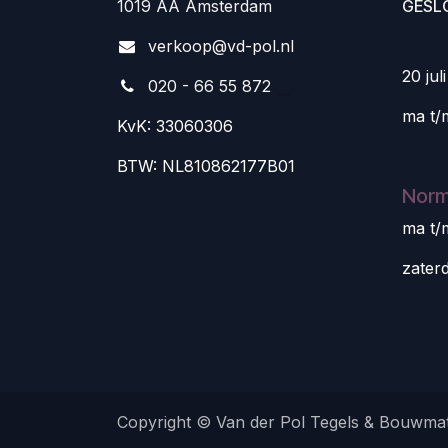
1019 AA Amsterdam
GESL
v
erkoop@vd-pol.nl
20 jul
020 - 66 55 872
ma t/
KvK: 33060306
BTW: NL810862177B01
Norm
ma t/
zater
Copyright © Van der Pol Tegels & Bouwmat