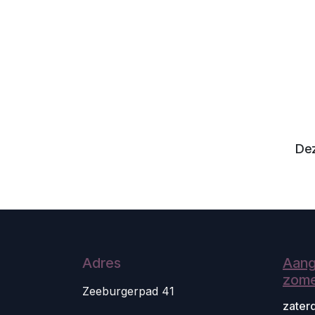
Dez
Adres
Aang
zome
Zeeburgerpad 41
zater