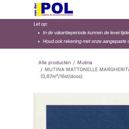
Overslaan naar inhoud
Home
Shop
Let op:
In de vakantieperiode kunnen de levertijde
Houd ook rekening met onze aangepaste op
Alle producten
Mutina
MUTINA MATTONELLE MARGHERITA 2
(0,67m²/16st/doos)