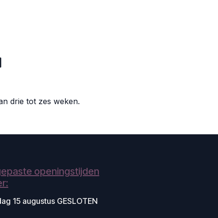
van drie tot zes weken.
epaste openingstijden
r:
dag 15 augustus GESLOTEN