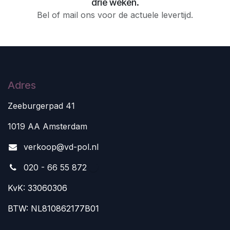
drie weken.
Bel of mail ons voor de actuele levertijd.
Adres
Zeeburgerpad 41
1019 AA Amsterdam
v
erkoop@vd-pol.nl
020 - 66 55 872
KvK: 33060306
BTW: NL810862177B01