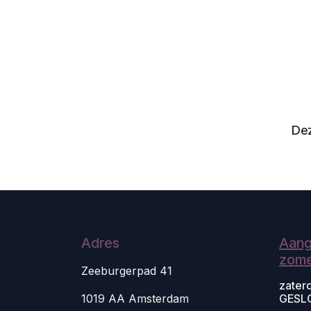
Dez
Adres
Aang
zome
Zeeburgerpad 41
zater
1019 AA Amsterdam
GESL