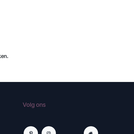
ken.
Volg ons