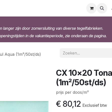
n langer zijn door zomersluiting van diverse tegelfabrieken.
eningstijden in de vakantieperiode, zie onderaan de pagina.
ul Aqua (1m²/50st/ds)
CX 10x20 Tonal
(1m²/50st/ds)
prijs per doos/m²
€
80,12
Exclusief btw