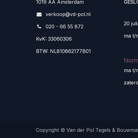
1019 AA Amsterdam
GESL
v
erkoop@vd-pol.nl
20 jul
020 - 66 55 872
ma t/
KvK: 33060306
BTW: NL810862177B01
Norm
ma t/
zater
Copyright © Van der Pol Tegels & Bouwmat