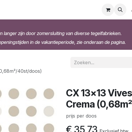
n langer zijn door zomersluiting van diverse tegelfabrieken.
eningstijden in de vakantieperiode, zie onderaan de pagina.
0,68m²/40st/doos)
CX 13x13 Vive
Crema (0,68m²
prijs per doos
€
35,73
Exclusief btw