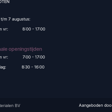
OTEN
i t/m 7 augustus:
m vr:
​8:00 - 17:00
ale openingstijden
m vr:
​7:00 - 17:00
dag:
​8:30 - 16:00
Aangeboden do
erialen BV