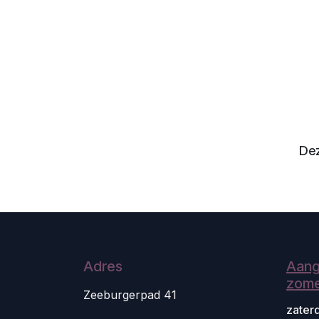
Dez
Adres
Aang
zome
Zeeburgerpad 41
zater