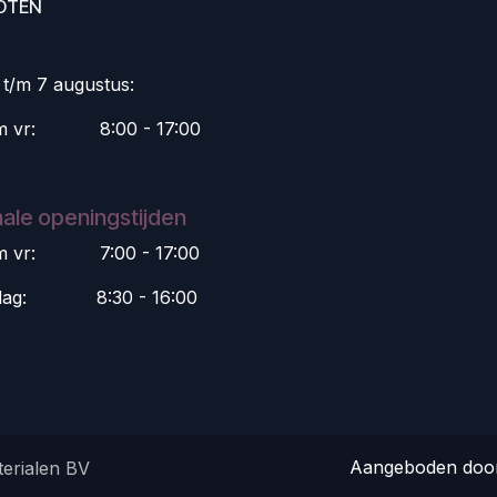
OTEN
i t/m 7 augustus:
m vr:
​8:00 - 17:00
ale openingstijden
m vr:
​7:00 - 17:00
dag:
​8:30 - 16:00
Aangeboden do
erialen BV