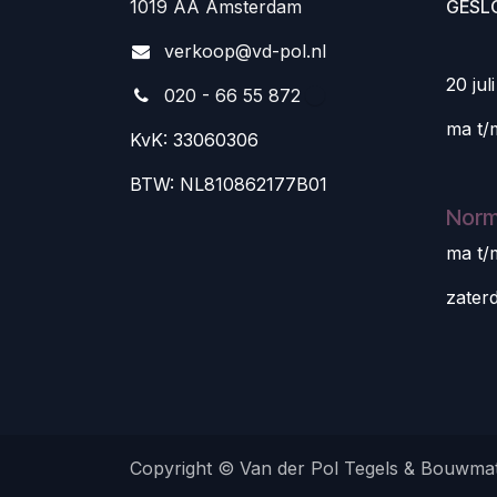
1019 AA Amsterdam
GESL
v
erkoop@vd-pol.nl
20 jul
020 - 66 55 872
ma t/
KvK: 33060306
BTW: NL810862177B01
Norm
ma t/
zater
Copyright © Van der Pol Tegels & Bouwmat