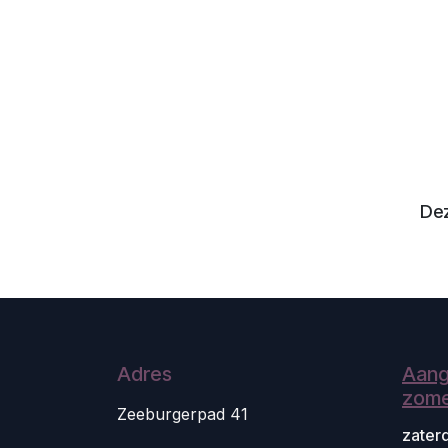
Dez
Adres
Aang
zome
Zeeburgerpad 41
zater