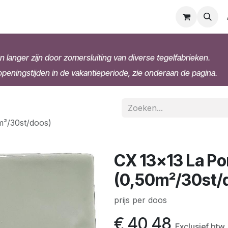
n langer zijn door zomersluiting van diverse tegelfabrieken.
eningstijden in de vakantieperiode, zie onderaan de pagina.
m²/30st/doos)
CX 13x13 La Po
(0,50m²/30st/
prijs per doos
€
40,48
Exclusief btw