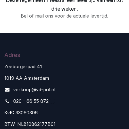
Deze tegel heeft meestal een levertijd van één tot
drie weken.
Bel of mail ons voor de actuele levertijd.
Adres
Zeeburgerpad 41
1019 AA Amsterdam
v
erkoop@vd-pol.nl
020 - 66 55 872
KvK: 33060306
BTW: NL810862177B01