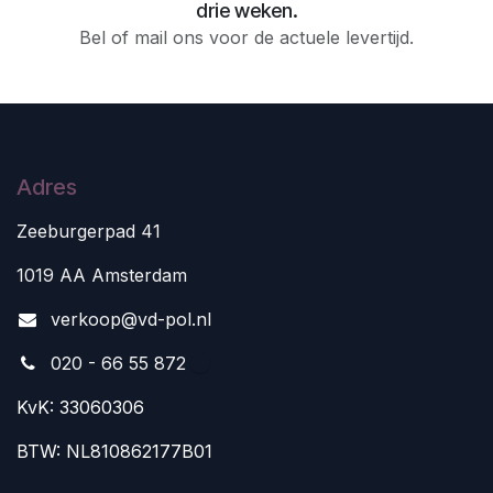
drie weken.
Bel of mail ons voor de actuele levertijd.
Adres
Zeeburgerpad 41
1019 AA Amsterdam
v
erkoop@vd-pol.nl
020 - 66 55 872
KvK: 33060306
BTW: NL810862177B01