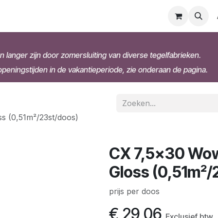
n langer zijn door zomersluiting van diverse tegelfabrieken.
eningstijden in de vakantieperiode, zie onderaan de pagina.
s (0,51m²/23st/doos)
CX 7,5x30 Wow 
Gloss (0,51m²/
prijs per doos
€
29,06
Exclusief btw