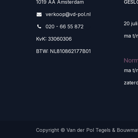
1019 AA Amsterdam
GESL
v
erkoop@vd-pol.nl
20 jul
020 - 66 55 872
ma t/
KvK: 33060306
BTW: NL810862177B01
Norm
ma t/
zater
Copyright © Van der Pol Tegels & Bouwmat