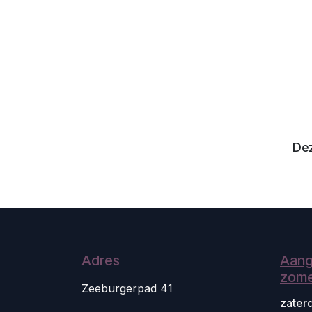
Dez
Adres
Aang
zome
Zeeburgerpad 41
zater