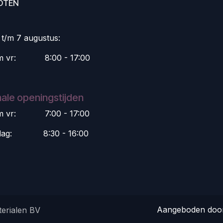
OTEN
i t/m 7 augustus:
m vr:
​8:00 - 17:00
ale openingstijden
m vr:
​7:00 - 17:00
dag:
​8:30 - 16:00
Aangeboden do
erialen BV