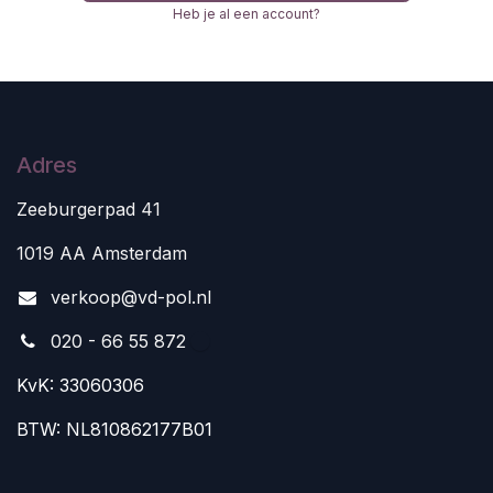
Heb je al een account?
Adres
Zeeburgerpad 41
1019 AA Amsterdam
v
erkoop@vd-pol.nl
020 - 66 55 872
KvK: 33060306
BTW: NL810862177B01