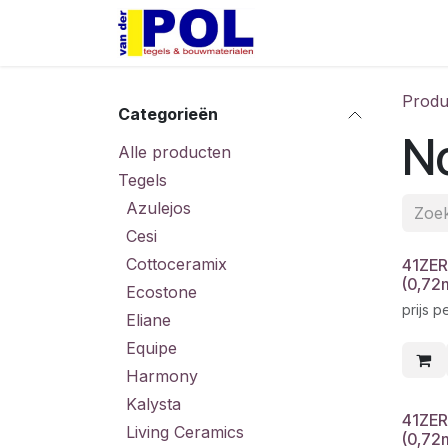
Overslaan naar inhoud
Home
Shop
Produ
Categorieën
N
Alle producten
Tegels
Azulejos
Cesi
Cottoceramix
41ZER
(0,72
Ecostone
prijs p
Eliane
Equipe
Harmony
Kalysta
41ZER
Living Ceramics
(0,72