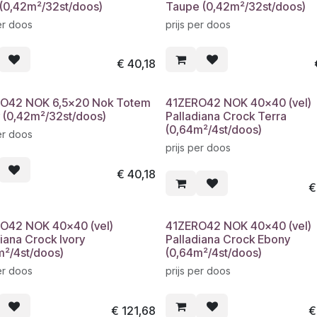
 (0,42m²/32st/doos)
Taupe (0,42m²/32st/doos)
er doos
prijs per doos
€
40,18
O42 NOK 6,5x20 Nok Totem
41ZERO42 NOK 40x40 (vel)
 (0,42m²/32st/doos)
Palladiana Crock Terra
(0,64m²/4st/doos)
er doos
prijs per doos
€
40,18
O42 NOK 40x40 (vel)
41ZERO42 NOK 40x40 (vel)
iana Crock Ivory
Palladiana Crock Ebony
m²/4st/doos)
(0,64m²/4st/doos)
er doos
prijs per doos
€
121,68