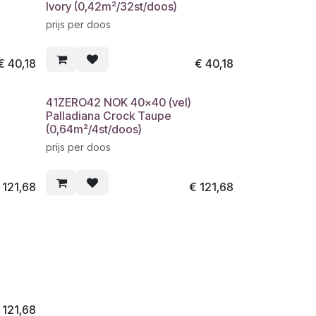
Ivory (0,42m²/32st/doos)
prijs per doos
€
40,18
€
40,18
41ZERO42 NOK 40x40 (vel)
Palladiana Crock Taupe
(0,64m²/4st/doos)
prijs per doos
€
121,68
€
121,68
€
121,68