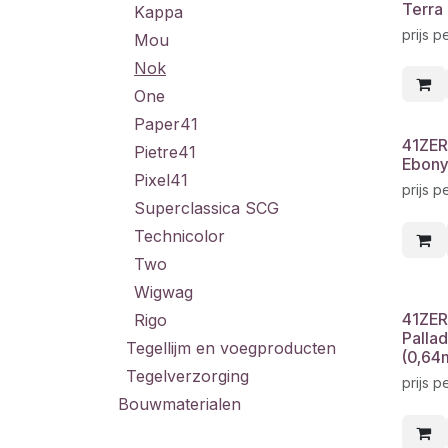
Terra
Kappa
prijs p
Mou
Nok
One
Paper41
41ZER
Pietre41
Ebony
Pixel41
prijs p
Superclassica SCG
Technicolor
Two
Wigwag
41ZER
Rigo
Pallad
Tegellijm en voegproducten
(0,64
Tegelverzorging
prijs p
Bouwmaterialen