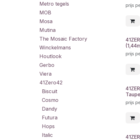
Metro tegels
prijs p
MOB
Mosa
Mutina
The Mosaic Factory
41ZER
(1,44
Winckelmans
prijs p
Houtlook
Gerbo
Viera
41Zero42
41ZER
Biscuit
Taupe
Cosmo
prijs p
Dandy
Futura
Hops
Italic
41ZER