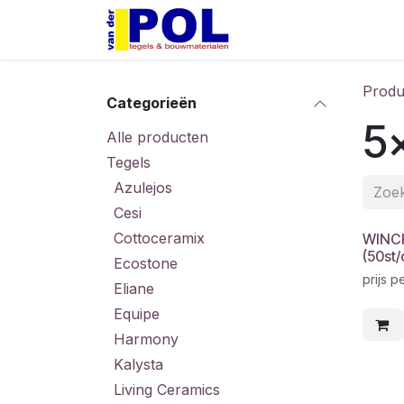
Overslaan naar inhoud
Home
Shop
Produ
Categorieën
5
Alle producten
Tegels
Azulejos
Cesi
Cottoceramix
WINCK
(50st/
Ecostone
prijs p
Eliane
Equipe
Harmony
Kalysta
Living Ceramics