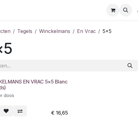
cten
Tegels
Winckelmans
En Vrac
5x5
x5
ELMANS EN VRAC 5x5 Blanc
ds)
er doos
€
16,65