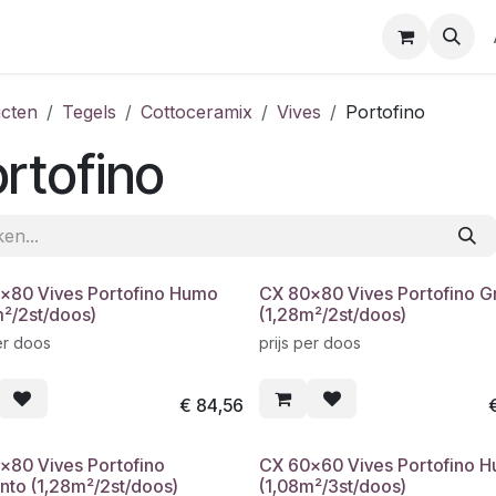
cten
Tegels
Cottoceramix
Vives
Portofino
rtofino
x80 Vives Portofino Humo
CX 80x80 Vives Portofino Gr
m²/2st/doos)
(1,28m²/2st/doos)
er doos
prijs per doos
€
84,56
x80 Vives Portofino
CX 60x60 Vives Portofino 
to (1,28m²/2st/doos)
(1,08m²/3st/doos)