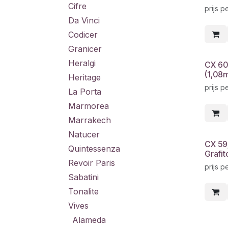
Cifre
prijs p
Da Vinci
Codicer
Granicer
Heralgi
CX 60
(1,08
Heritage
prijs p
La Porta
Marmorea
Marrakech
Natucer
CX 59
Quintessenza
Grafit
Revoir Paris
prijs p
Sabatini
Tonalite
Vives
Alameda