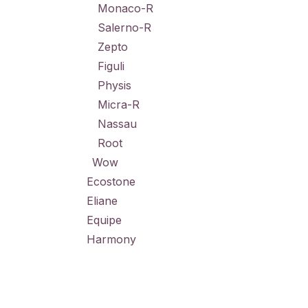
Monaco-R
Salerno-R
Zepto
Figuli
Physis
Micra-R
Nassau
Root
Wow
Ecostone
Eliane
Equipe
Harmony
Kalysta
Living Ceramics
Metro tegels