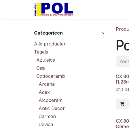
Overslaan naar inhoud
Home
Shop
Produ
Categorieën
Po
Alle producten
Tegels
Azulejos
Cesi
Cottoceramix
CX 80
(1,28
Arcana
prijs p
Adex
Alcoceram
Antic Decor
Carmen
CX 80
Cevica
Cemen