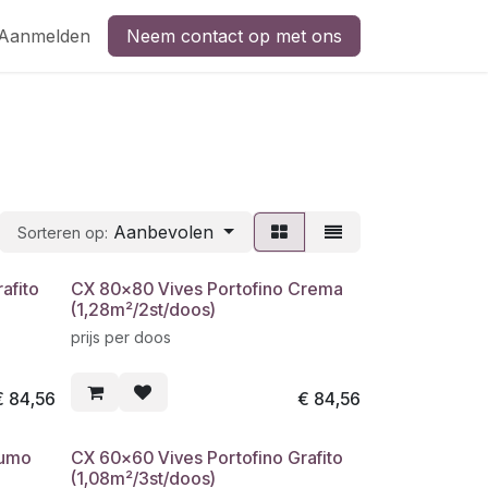
Aanmelden
Neem contact op met ons
Aanbevolen
Sorteren op:
afito
CX 80x80 Vives Portofino Crema
(1,28m²/2st/doos)
prijs per doos
€
84,56
€
84,56
Humo
CX 60x60 Vives Portofino Grafito
(1,08m²/3st/doos)