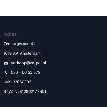
Adres
Zeeburgerpad 41
1019 AA Amsterdam
v
erkoop@vd-pol.nl
020 - 66 55 872
KvK: 33060306
BTW: NL810862177B01