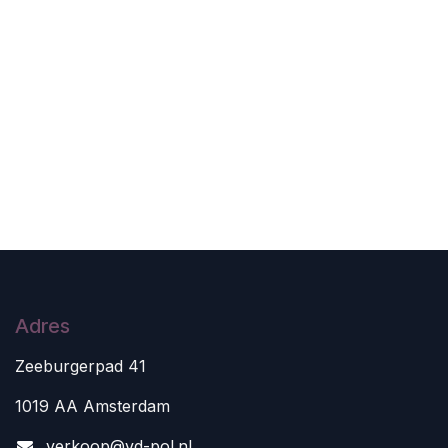
Adres
Zeeburgerpad 41
1019 AA Amsterdam
v
erkoop@vd-pol.nl