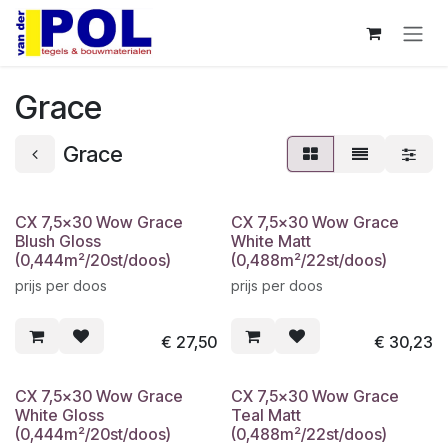
Overslaan naar inhoud
Grace
Grace
CX 7,5x30 Wow Grace
CX 7,5x30 Wow Grace
Blush Gloss
White Matt
(0,444m²/20st/doos)
(0,488m²/22st/doos)
prijs per doos
prijs per doos
€
27,50
€
30,23
CX 7,5x30 Wow Grace
CX 7,5x30 Wow Grace
White Gloss
Teal Matt
(0,444m²/20st/doos)
(0,488m²/22st/doos)