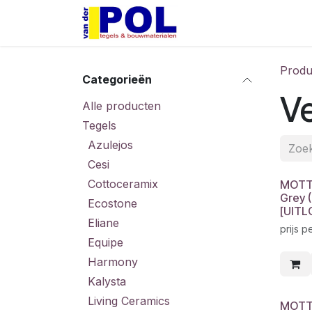
Overslaan naar inhoud
Home
Shop
Produ
Categorieën
Ve
Alle producten
Tegels
Azulejos
Cesi
Cottoceramix
MOTTO
Grey 
Ecostone
[UITL
Eliane
prijs p
Equipe
Harmony
Kalysta
Living Ceramics
MOTTO