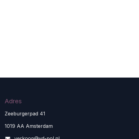
Adres
Zeeburgerpad 41
1019 AA Amsterdam
v
erkoop@vd-pol.nl