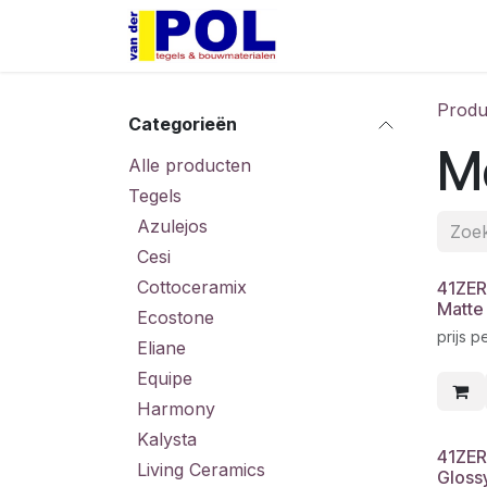
Overslaan naar inhoud
Home
Shop
Produ
Categorieën
M
Alle producten
Tegels
Azulejos
Cesi
Cottoceramix
41ZER
Matte
Ecostone
prijs p
Eliane
Equipe
Harmony
Kalysta
41ZER
Living Ceramics
Gloss