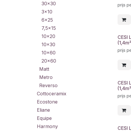
30x30
prijs p
3x10
6x25
7,5x15
10x20
CESI 
(1,4m
10x30
prijs p
10x60
20x60
Matt
Metro
CESI 
Reverso
(1,4m
Cottoceramix
prijs p
Ecostone
Eliane
Equipe
Harmony
CESI 