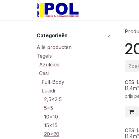
Overslaan naar inhoud
Home
Shop
Produ
Categorieën
2
Alle producten
Tegels
Azulejos
Cesi
Full-Body
CESI 
(1,4m
Lucidi
prijs p
2,5x2,5
5x5
10x10
15x15
CESI 
20x20
(1,4m