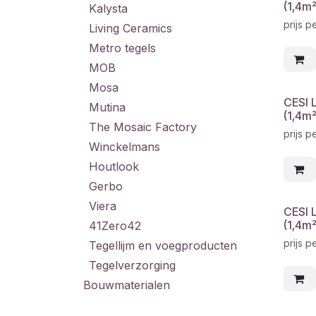
(1,4m
Kalysta
prijs p
Living Ceramics
Metro tegels
MOB
Mosa
CESI 
Mutina
(1,4m
The Mosaic Factory
prijs p
Winckelmans
Houtlook
Gerbo
Viera
CESI 
(1,4m
41Zero42
prijs p
Tegellijm en voegproducten
Tegelverzorging
Bouwmaterialen