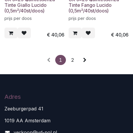
Tinte Giallo Lucido
Tinte Fango Lucido
(0,5m²/40st/doos)
(0,5m²/40st/doos)
prijs per doos
prijs per doos
€
40,06
€
40,06
1
2
Adres
Zeeburgerpad 41
1019 AA Amsterdam
v
erkoop@vd-pol.nl