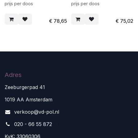
prijs per doos
prijs per doos
€
78,65
€
75,02
Adres
Zeeburgerpad 41
1019 AA Amsterdam
v
erkoop@vd-pol.nl
020 - 66 55 872
KvK: 33060306