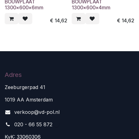
BOUWPLAAT
BOUWPLAAT
1300x600x6mm
1300x600x4mm
€
14,62
€
14,62
Adres
Zeeburgerpad 41
1019 AA Amsterdam
v
erkoop@vd-pol.nl
020 - 66 55 872
KvK: 33060306