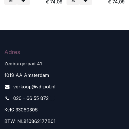
€
74,09
€
74,09
Adres
Zeeburgerpad 41
1019 AA Amsterdam
v
erkoop@vd-pol.nl
020 - 66 55 872
KvK: 33060306
BTW: NL810862177B01