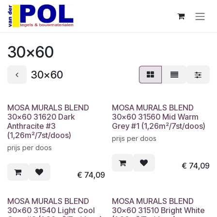
Overslaan naar inhoud
30x60
30x60
MOSA MURALS BLEND
MOSA MURALS BLEND
30x60 31620 Dark
30x60 31560 Mid Warm
Anthracite #3
Grey #1 (1,26m²/7st/doos)
(1,26m²/7st/doos)
prijs per doos
prijs per doos
€
74,09
€
74,09
MOSA MURALS BLEND
MOSA MURALS BLEND
30x60 31540 Light Cool
30x60 31510 Bright White