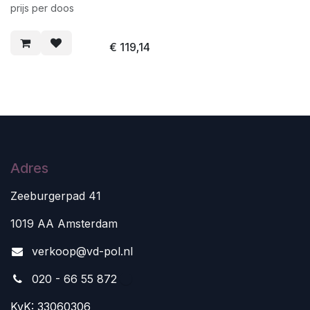
prijs per doos
€
119,14
Adres
Zeeburgerpad 41
1019 AA Amsterdam
v
erkoop@vd-pol.nl
020 - 66 55 872
KvK: 33060306