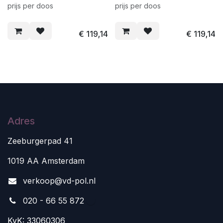
prijs per doos
prijs per doos
€
119,14
€
119,14
Adres
Zeeburgerpad 41
1019 AA Amsterdam
v
erkoop@vd-pol.nl
020 - 66 55 872
KvK: 33060306