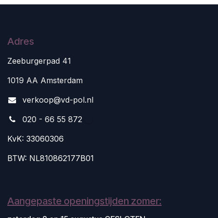
Adres
Zeeburgerpad 41
1019 AA Amsterdam
v
erkoop@vd-pol.nl
020 - 66 55 872
KvK: 33060306
BTW: NL810862177B01
Aangepaste openingstijden zomer: