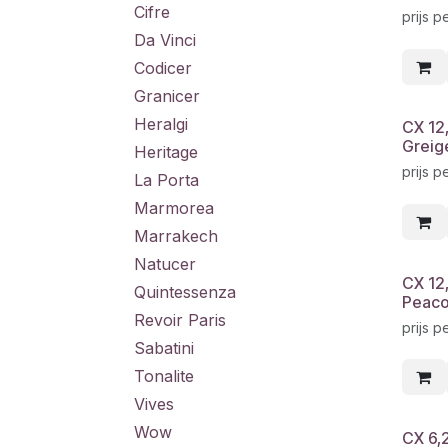
Cifre
prijs p
Da Vinci
Codicer
Granicer
Heralgi
CX 12
Greig
Heritage
prijs p
La Porta
Marmorea
Marrakech
Natucer
CX 12
Quintessenza
Peaco
Revoir Paris
prijs p
Sabatini
Tonalite
Vives
Wow
CX 6,