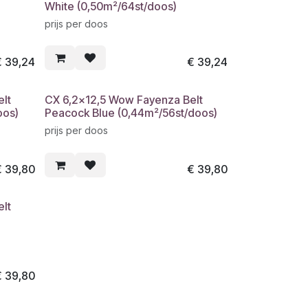
White (0,50m²/64st/doos)
prijs per doos
€
39,24
€
39,24
lt
CX 6,2x12,5 Wow Fayenza Belt
oos)
Peacock Blue (0,44m²/56st/doos)
prijs per doos
€
39,80
€
39,80
lt
€
39,80