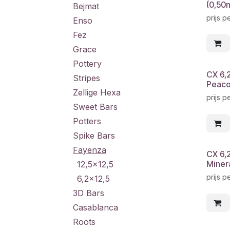
(0,50
Bejmat
prijs p
Enso
Fez
Grace
Pottery
CX 6,
Stripes
Peaco
Zellige Hexa
prijs p
Sweet Bars
Potters
Spike Bars
Fayenza
CX 6,
Miner
12,5x12,5
prijs p
6,2x12,5
3D Bars
Casablanca
Roots