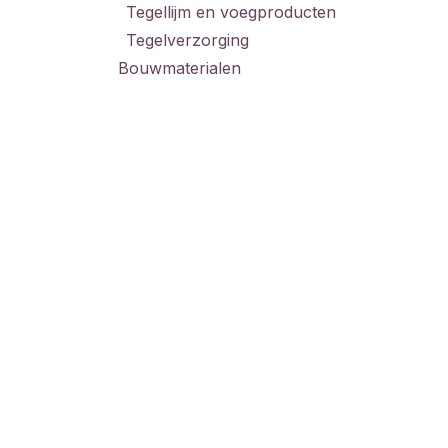
Tegellijm en voegproducten
Tegelverzorging
Bouwmaterialen
Adres
Aang
zome