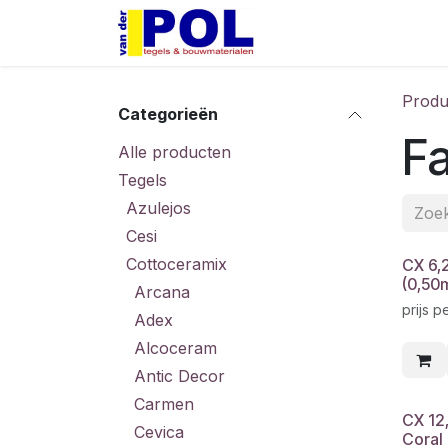
Overslaan naar inhoud
Home
Shop
Produ
Categorieën
F
Alle producten
Tegels
Azulejos
Cesi
Cottoceramix
CX 6,
(0,50
Arcana
prijs p
Adex
Alcoceram
Antic Decor
Carmen
CX 12
Cevica
Coral