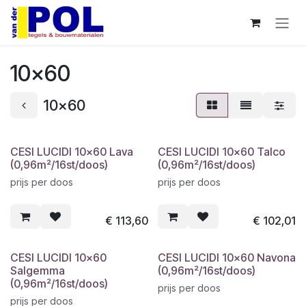
Overslaan naar inhoud
10x60
10x60
CESI LUCIDI 10x60 Lava
CESI LUCIDI 10x60 Talco
(0,96m²/16st/doos)
(0,96m²/16st/doos)
prijs per doos
prijs per doos
€
113,60
€
102,01
CESI LUCIDI 10x60
CESI LUCIDI 10x60 Navona
Salgemma
(0,96m²/16st/doos)
(0,96m²/16st/doos)
prijs per doos
prijs per doos