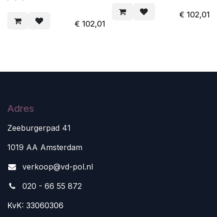
€
102,01
€
102,01
Adres
Zeeburgerpad 41
1019 AA Amsterdam
v
erkoop@vd-pol.nl
020 - 66 55 872
KvK: 33060306