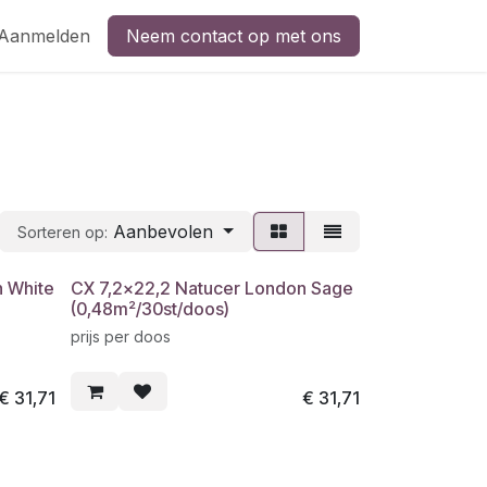
Aanmelden
Neem contact op met ons
Aanbevolen
Sorteren op:
n White
CX 7,2x22,2 Natucer London Sage
(0,48m²/30st/doos)
prijs per doos
€
31,71
€
31,71