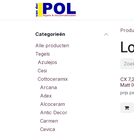
Overslaan naar inhoud
Home
Shop
Produ
Categorieën
L
Alle producten
Tegels
Azulejos
Cesi
Cottoceramix
CX 7,
Matt 
Arcana
prijs p
Adex
Alcoceram
Antic Decor
Carmen
Cevica