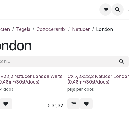
cten
Tegels
Cottoceramix
Natucer
London
ondon
2x22,2 Natucer London White
CX 7,2x22,2 Natucer Londo
(0,48m²/30st/doos)
(0,48m²/30st/doos)
er doos
prijs per doos
€
31,32