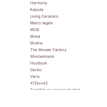
Harmony
Kalysta
Living Ceramics
Metro tegels
MOB
Mosa
Mutina
The Mosaic Factory
Winckelmans
Houtlook
Gerbo
Viera
41Zero42
Tegellijm en voegproducten
Tegelverzorging
Bouwmaterialen