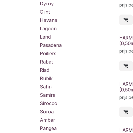
Dyroy
prijs p
Glint
Havana
Lagoon
Land
HARM
(0,50
Pasadena
prijs p
Poitiers
Rabat
Riad
Rubik
HARM
Sahn
(0,50
Samira
prijs p
Sirocco
Soroa
Amber
Pangea
HARM