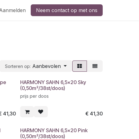
Aanmelden
Neem contact op met ons
Aanbevolen
Sorteren op:
upe
HARMONY SAHN 6,5x20 Sky
(0,50m²/38st/doos)
prijs per doos
€
41,30
€
41,30
d
HARMONY SAHN 6,5x20 Pink
(0,50m²/38st/doos)