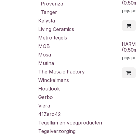
(0,50
Provenza
prijs p
Tanger
Kalysta
Living Ceramics
Metro tegels
HARM
MOB
(0,50
Mosa
prijs p
Mutina
The Mosaic Factory
Winckelmans
Houtlook
Gerbo
Viera
41Zero42
Tegellijm en voegproducten
Tegelverzorging