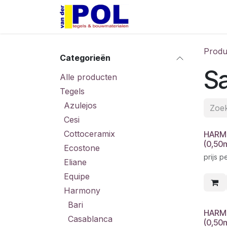
Overslaan naar inhoud
Home
Shop
Produ
Categorieën
S
Alle producten
Tegels
Azulejos
Cesi
Cottoceramix
HARMO
(0,50
Ecostone
prijs p
Eliane
Equipe
Harmony
Bari
HARM
Casablanca
(0,50