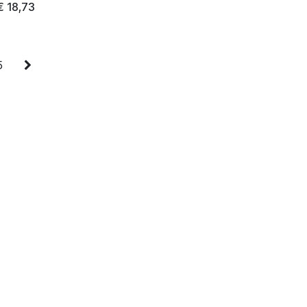
€
18,73
5