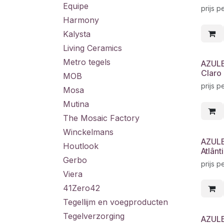
Equipe
prijs p
Harmony
Kalysta
Living Ceramics
Metro tegels
AZULE
Claro 
MOB
prijs p
Mosa
Mutina
The Mosaic Factory
Winckelmans
AZULE
Houtlook
Atlânt
Gerbo
prijs p
Viera
41Zero42
Tegellijm en voegproducten
Tegelverzorging
AZULE