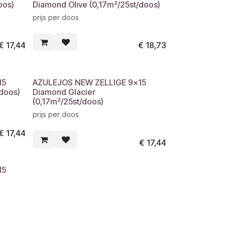
oos)
Diamond Olive (0,17m²/25st/doos)
prijs per doos
€
17,44
€
18,73
15
AZULEJOS NEW ZELLIGE 9x15
doos)
Diamond Glacier
(0,17m²/25st/doos)
prijs per doos
€
17,44
€
17,44
15