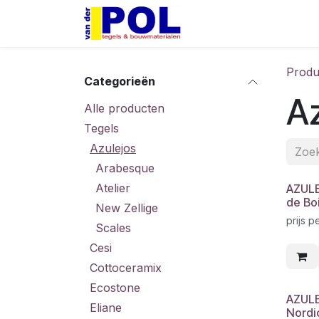
Overslaan naar inhoud
Home
Shop
Produ
Categorieën
Az
Alle producten
Tegels
Azulejos
Arabesque
Atelier
AZULE
de Boi
New Zellige
prijs p
Scales
Cesi
Cottoceramix
Ecostone
AZULE
Eliane
Nordi