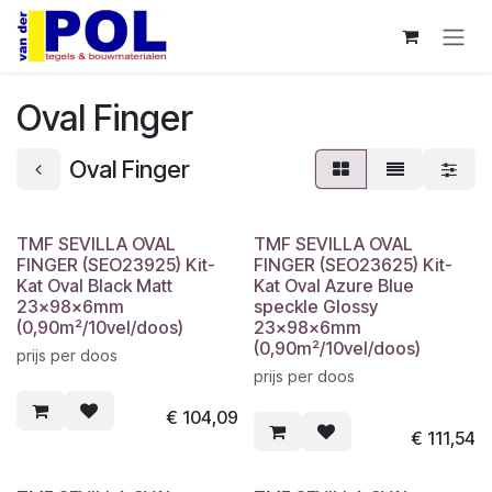
Overslaan naar inhoud
Oval Finger
Oval Finger
TMF SEVILLA OVAL
TMF SEVILLA OVAL
FINGER (SEO23925) Kit-
FINGER (SEO23625) Kit-
Kat Oval Black Matt
Kat Oval Azure Blue
23x98x6mm
speckle Glossy
(0,90m²/10vel/doos)
23x98x6mm
(0,90m²/10vel/doos)
prijs per doos
prijs per doos
€
104,09
€
111,54