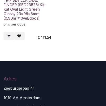
TMF SEVILLA OVAL
FINGER (SEO23525) Kit-
Kat Oval Light Green
Glossy 23x98x6mm
(0,90m²/10vel/doos)
prijs per doos
€
111,54
Adres
Zeeburgerpad 41
1019 AA Amsterdam