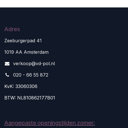
Adres
Zeeburgerpad 41
1019 AA Amsterdam
v
erkoop@vd-pol.nl
020 - 66 55 872
KvK: 33060306
BTW: NL810862177B01
Aangepaste openingstijden zomer: