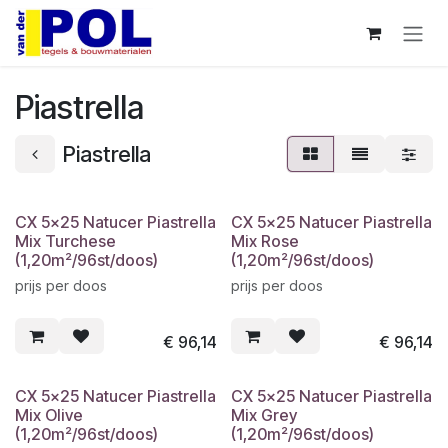
Overslaan naar inhoud
Piastrella
Piastrella
CX 5x25 Natucer Piastrella
CX 5x25 Natucer Piastrella
Mix Turchese
Mix Rose
(1,20m²/96st/doos)
(1,20m²/96st/doos)
prijs per doos
prijs per doos
€
96,14
€
96,14
CX 5x25 Natucer Piastrella
CX 5x25 Natucer Piastrella
Mix Olive
Mix Grey
(1,20m²/96st/doos)
(1,20m²/96st/doos)