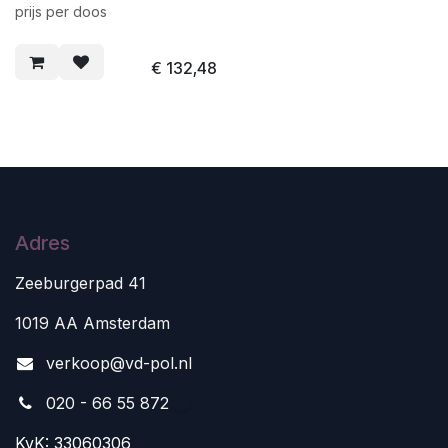
prijs per doos
€
132,48
Adres
Zeeburgerpad 41
1019 AA Amsterdam
v
erkoop@vd-pol.nl
020 - 66 55 872
KvK: 33060306