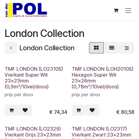
Overslaan naar inhoud
London Collection
London Collection
TMF LONDON (LO2310S)
TMF LONDON (LOH2010S)
Vierkant Super Wit
Hexagon Super Wit
23x23mm
23x26mm
(0,9m²/10vel/doos)
(0,78m²/10vel/doos)
prijs per doos
prijs per doos
€
74,34
€
80,58
TMF LONDON (LO2329)
TMF LONDON (LO2317)
Vierkant Grijs 23x23mm
Vierkant Zwart 23x23mm