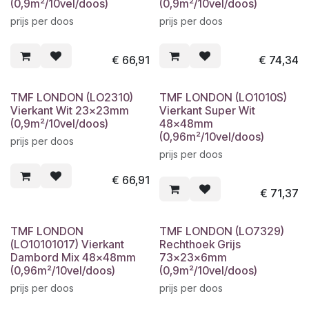
(0,9m²/10vel/doos)
(0,9m²/10vel/doos)
prijs per doos
prijs per doos
€
66,91
€
74,34
TMF LONDON (LO2310)
TMF LONDON (LO1010S)
Vierkant Wit 23x23mm
Vierkant Super Wit
(0,9m²/10vel/doos)
48x48mm
(0,96m²/10vel/doos)
prijs per doos
prijs per doos
€
66,91
€
71,37
TMF LONDON
TMF LONDON (LO7329)
(LO10101017) Vierkant
Rechthoek Grijs
Dambord Mix 48x48mm
73x23x6mm
(0,96m²/10vel/doos)
(0,9m²/10vel/doos)
prijs per doos
prijs per doos