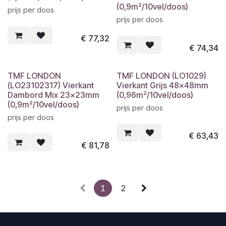
(0,9m²/10vel/doos)
prijs per doos
prijs per doos
€
77,32
€
74,34
TMF LONDON
TMF LONDON (LO1029)
(LO23102317) Vierkant
Vierkant Grijs 48x48mm
Dambord Mix 23x23mm
(0,96m²/10vel/doos)
(0,9m²/10vel/doos)
prijs per doos
prijs per doos
€
63,43
€
81,78
1
2