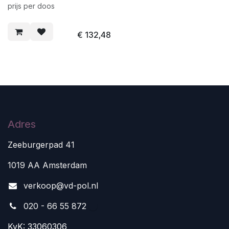
prijs per doos
€
132,48
Adres
Zeeburgerpad 41
1019 AA Amsterdam
v
erkoop@vd-pol.nl
020 - 66 55 872
KvK: 33060306