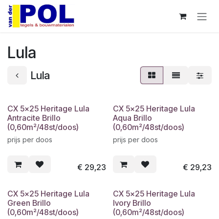
Overslaan naar inhoud
Lula
Lula
CX 5x25 Heritage Lula
CX 5x25 Heritage Lula
Antracite Brillo
Aqua Brillo
(0,60m²/48st/doos)
(0,60m²/48st/doos)
prijs per doos
prijs per doos
€
29,23
€
29,23
CX 5x25 Heritage Lula
CX 5x25 Heritage Lula
Green Brillo
Ivory Brillo
(0,60m²/48st/doos)
(0,60m²/48st/doos)