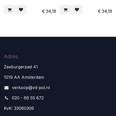
€
34,19
€
34,19
Adres
Zeeburgerpad 41
1019 AA Amsterdam
v
erkoop@vd-pol.nl
020 - 66 55 872
KvK: 33060306