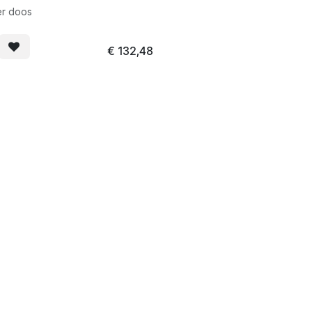
er doos
€
132,48