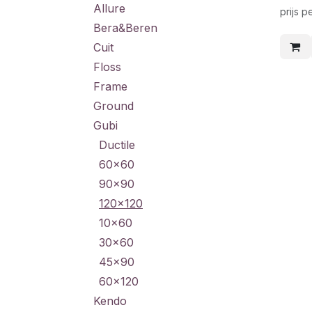
Allure
prijs p
Bera&Beren
Cuit
Floss
Frame
Ground
Gubi
Ductile
60x60
90x90
120x120
10x60
30x60
45x90
60x120
Kendo