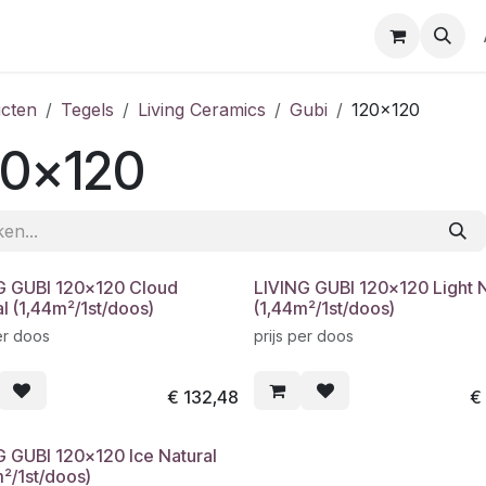
cten
Tegels
Living Ceramics
Gubi
120x120
20x120
G GUBI 120x120 Cloud
LIVING GUBI 120x120 Light N
l (1,44m²/1st/doos)
(1,44m²/1st/doos)
er doos
prijs per doos
€
132,48
G GUBI 120x120 Ice Natural
²/1st/doos)