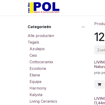
Overslaan naar inhoud
Home
Shop
Produ
Categorieën
1
Alle producten
Tegels
Azulejos
Cesi
Cottoceramix
LIVIN
Natura
Ecostone
prijs p
Eliane
Equipe
Harmony
Kalysta
LIVIN
Living Ceramics
(1,44m