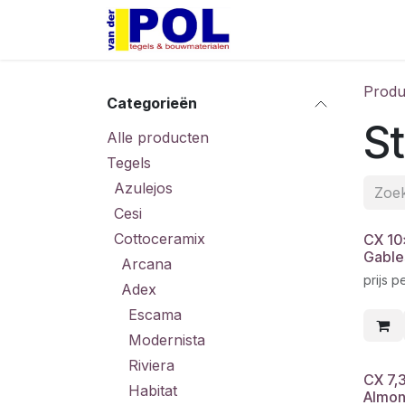
Overslaan naar inhoud
Home
Shop
Produ
Categorieën
St
Alle producten
Tegels
Azulejos
Cesi
Cottoceramix
CX 10
Gable
Arcana
prijs p
Adex
Escama
Modernista
Riviera
CX 7,
Habitat
Almon