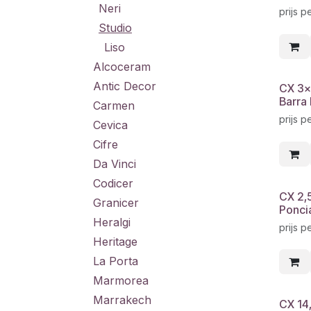
Neri
prijs p
Studio
Liso
Alcoceram
Antic Decor
CX 3x
Barra 
Carmen
prijs p
Cevica
Cifre
Da Vinci
Codicer
CX 2,
Granicer
Poncia
Heralgi
prijs p
Heritage
La Porta
Marmorea
Marrakech
CX 14