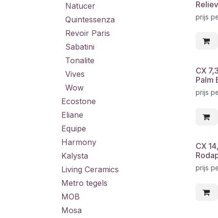
Reliev
Natucer
prijs p
Quintessenza
Revoir Paris
Sabatini
Tonalite
CX 7,
Vives
Palm B
Wow
prijs p
Ecostone
Eliane
Equipe
Harmony
CX 14
Rodapi
Kalysta
prijs p
Living Ceramics
Metro tegels
MOB
Mosa