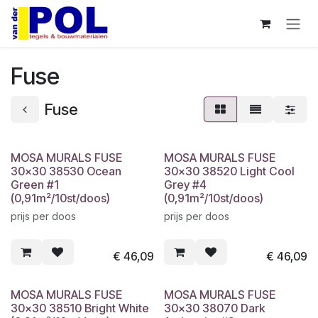
Overslaan naar inhoud
Fuse
Fuse
MOSA MURALS FUSE
MOSA MURALS FUSE
30x30 38530 Ocean
30x30 38520 Light Cool
Green #1
Grey #4
(0,91m²/10st/doos)
(0,91m²/10st/doos)
prijs per doos
prijs per doos
€
46,09
€
46,09
MOSA MURALS FUSE
MOSA MURALS FUSE
30x30 38510 Bright White
30x30 38070 Dark