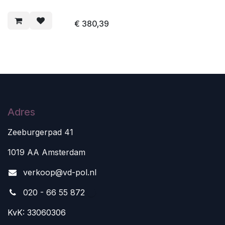
€
380,39
Adres
Zeeburgerpad 41
1019 AA Amsterdam
v
erkoop@vd-pol.nl
020 - 66 55 872
KvK: 33060306