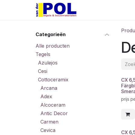
Overslaan naar inhoud
Home
Shop
Produ
Categorieën
De
Alle producten
Tegels
Azulejos
Cesi
Cottoceramix
CX 6,
Färgb
Arcana
Smeral
Adex
prijs p
Alcoceram
Antic Decor
Carmen
Cevica
CX 6,