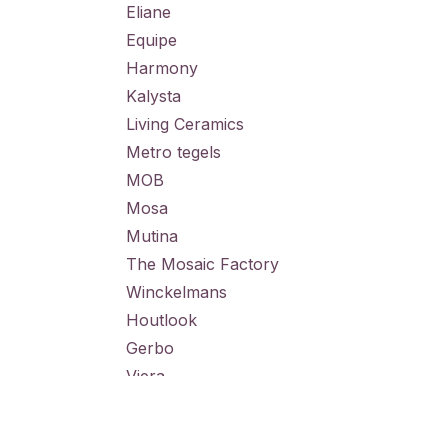
Eliane
Equipe
Harmony
Kalysta
Living Ceramics
Metro tegels
MOB
Mosa
Mutina
The Mosaic Factory
Winckelmans
Houtlook
Gerbo
Viera
41Zero42
Tegellijm en voegproducten