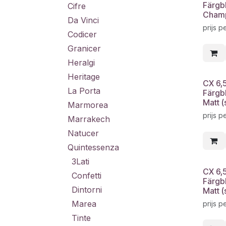
Färgb
Cifre
Champ
Da Vinci
prijs p
Codicer
Granicer
Heralgi
Heritage
CX 6,
La Porta
Färgb
Matt (
Marmorea
prijs p
Marrakech
Natucer
Quintessenza
3Lati
CX 6,
Confetti
Färgb
Dintorni
Matt (
Marea
prijs p
Tinte