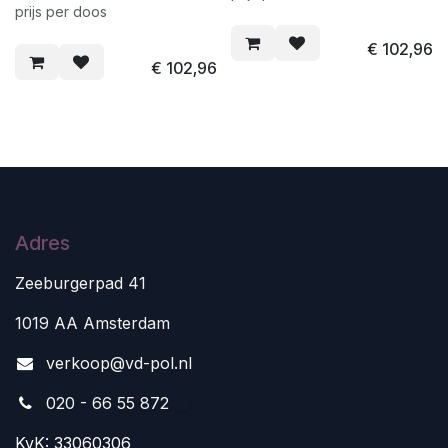
prijs per doos
€
102,96
€
102,96
Adres
Zeeburgerpad 41
1019 AA Amsterdam
v
erkoop@vd-pol.nl
020 - 66 55 872
KvK: 33060306