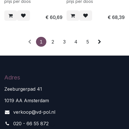
prijs per doos
prijs per doos
€
60,69
€
68,39
1
2
3
4
5
Adres
Zeeburgerpad 41
1019 AA Amsterdam
v
erkoop@vd-pol.nl
020 - 66 55 872