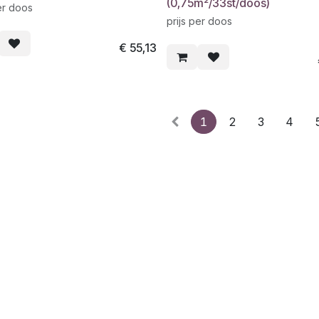
(0,75m²/33st/doos)
er doos
prijs per doos
€
55,13
1
2
3
4