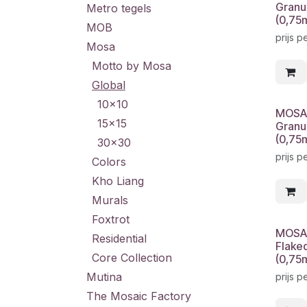
Granu
Metro tegels
(0,75
MOB
prijs p
Mosa
Motto by Mosa
Global
10x10
MOSA
15x15
Granu
(0,75
30x30
prijs p
Colors
Kho Liang
Murals
Foxtrot
MOSA 
Residential
Flake
Core Collection
(0,75
Mutina
prijs p
The Mosaic Factory