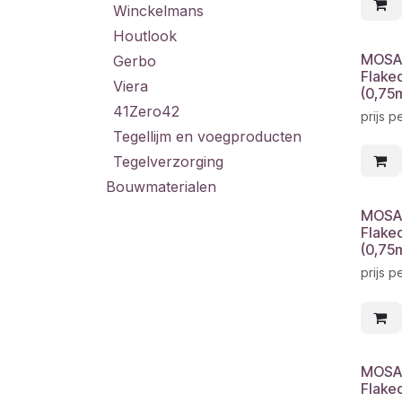
Winckelmans
Houtlook
MOSA
Gerbo
Flaked
Viera
(0,75
41Zero42
prijs p
Tegellijm en voegproducten
Tegelverzorging
Bouwmaterialen
MOSA 
Flaked
(0,75
prijs p
MOSA 
Flake