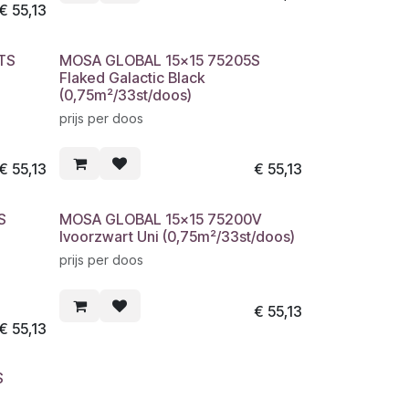
€
55,13
TS
MOSA GLOBAL 15x15 75205S
Flaked Galactic Black
(0,75m²/33st/doos)
prijs per doos
€
55,13
€
55,13
S
MOSA GLOBAL 15x15 75200V
Ivoorzwart Uni (0,75m²/33st/doos)
prijs per doos
€
55,13
€
55,13
S