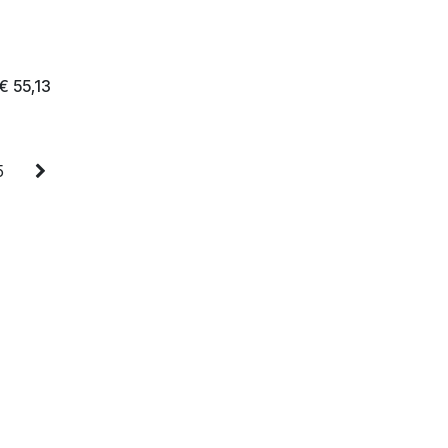
€
55,13
5