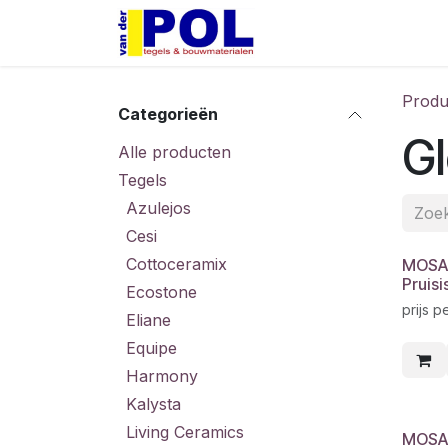
Overslaan naar inhoud
Home
Shop
Produ
Categorieën
Gl
Alle producten
Tegels
Azulejos
Cesi
Cottoceramix
MOSA 
Pruis
Ecostone
prijs p
Eliane
Equipe
Harmony
Kalysta
Living Ceramics
MOSA