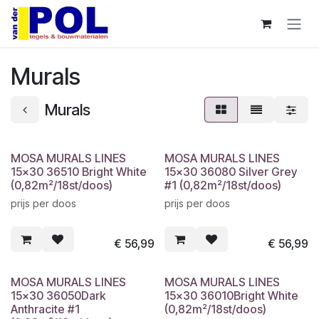
Overslaan naar inhoud
Murals
Murals
MOSA MURALS LINES
MOSA MURALS LINES
15x30 36510 Bright White
15x30 36080 Silver Grey
(0,82m²/18st/doos)
#1 (0,82m²/18st/doos)
prijs per doos
prijs per doos
€
56,99
€
56,99
MOSA MURALS LINES
MOSA MURALS LINES
15x30 36050Dark
15x30 36010Bright White
Anthracite #1
(0,82m²/18st/doos)