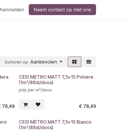
Aanmelden
Neem contact op met ons
Aanbevolen
Sorteren op:
dera
CESI METRO MATT 7,5x15 Polvere
(1m²/88st/doos)
prijs per m²/doos
€
78,49
€
78,49
ero
CESI METRO MATT 7,5x15 Bianco
(1m²/88st/doos)