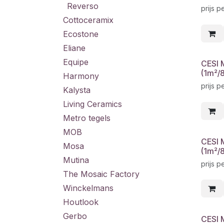
Reverso
prijs 
Cottoceramix
Ecostone
Eliane
Equipe
CESI 
(1m²/
Harmony
prijs 
Kalysta
Living Ceramics
Metro tegels
MOB
CESI 
Mosa
(1m²/
Mutina
prijs 
The Mosaic Factory
Winckelmans
Houtlook
Gerbo
CESI 