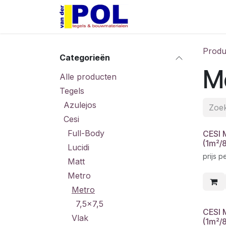
Overslaan naar inhoud
Home
Shop
Produ
Categorieën
M
Alle producten
Tegels
Azulejos
Cesi
Full-Body
CESI 
(1m²/
Lucidi
prijs 
Matt
Metro
Metro
7,5x7,5
CESI 
Vlak
(1m²/