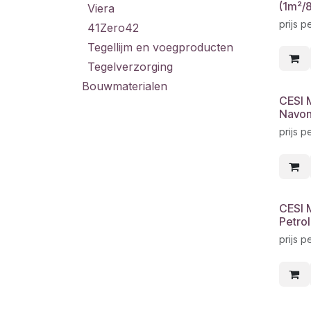
(1m²/
Viera
prijs 
41Zero42
Tegellijm en voegproducten
Tegelverzorging
Bouwmaterialen
CESI 
Navon
prijs p
CESI 
Petrol
prijs p