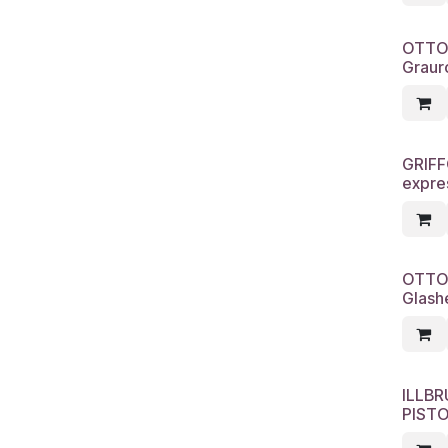
OTTOS
Grauro
GRIFF
expre
OTTOS
Glash
ILLB
PISTO