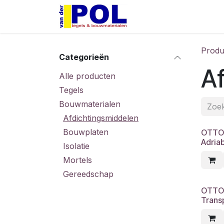
Overslaan naar inhoud
Home
Shop
Produ
Categorieën
Af
Alle producten
Tegels
Bouwmaterialen
Afdichtingsmiddelen
Bouwplaten
OTTO
Adria
Isolatie
Mortels
Gereedschap
OTTO
Trans