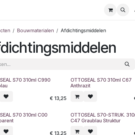
cten
Bouwmaterialen
Afdichtingsmiddelen
dichtingsmiddelen
SEAL S70 310ml C990
OTTOSEAL S70 310ml C67
blau
Anthrazit
€
13,25
SEAL S70 310ml C00
OTTOSEAL S70-STRUK. 310
parent
C47 Graublau Struktur
€
13,25