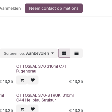
Aanmelden
Neem contact op met ons
Aanbevolen
Sorteren op:
OTTOSEAL S70 310ml C71
Fugengrau
€
13,25
€
13,25
ml
OTTOSEAL S70-STRUK. 310ml
C44 Hellblau Struktur
€
13,25
€
13,25