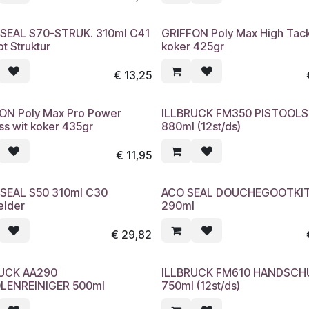
EAL S70-STRUK. 310ml C41
GRIFFON Poly Max High Tack
t Struktur
koker 425gr
€
13,25
ON Poly Max Pro Power
ILLBRUCK FM350 PISTOOL
ss wit koker 435gr
880ml (12st/ds)
€
11,95
EAL S50 310ml C30
ACO SEAL DOUCHEGOOTKI
elder
290ml
€
29,82
RUCK AA290
ILLBRUCK FM610 HANDSCH
LENREINIGER 500ml
750ml (12st/ds)