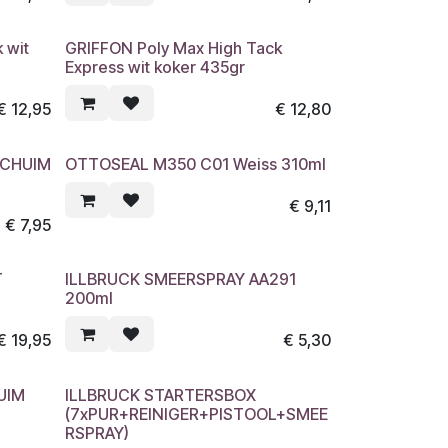
 wit
GRIFFON Poly Max High Tack
Express wit koker 435gr
€
12,95
€
12,80
SCHUIM
OTTOSEAL M350 C01 Weiss 310ml
€
9,11
€
7,95
T
ILLBRUCK SMEERSPRAY AA291
200ml
€
19,95
€
5,30
UIM
ILLBRUCK STARTERSBOX
(7xPUR+REINIGER+PISTOOL+SMEE
RSPRAY)