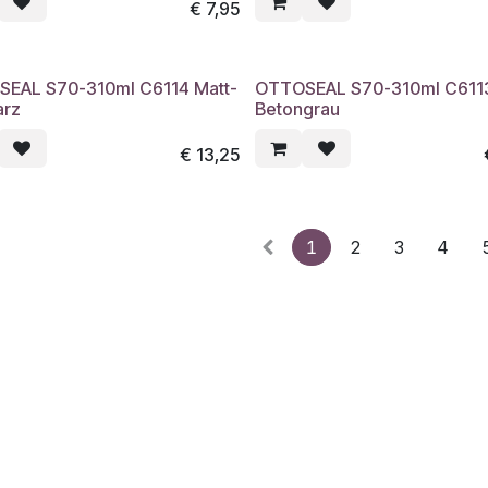
€
7,95
EAL S70-310ml C6114 Matt-
OTTOSEAL S70-310ml C6113
arz
Betongrau
€
13,25
1
2
3
4